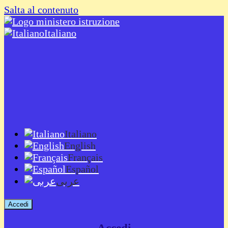
Salta al contenuto
Italiano
Italiano
English
Français
Español
عربى
Accedi