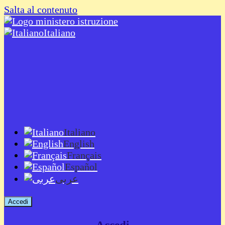
Salta al contenuto
Italiano
Italiano
English
Français
Español
عربى
Accedi