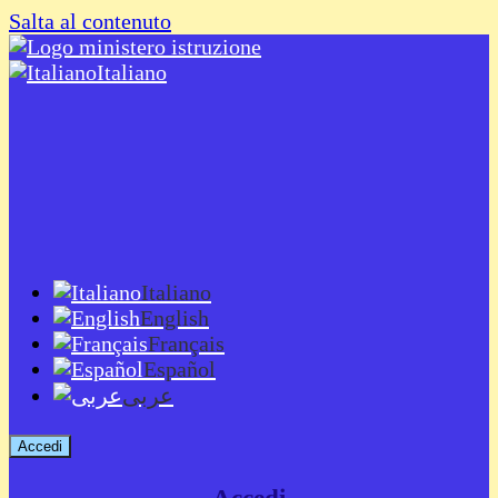
Salta al contenuto
Italiano
Italiano
English
Français
Español
عربى
Accedi