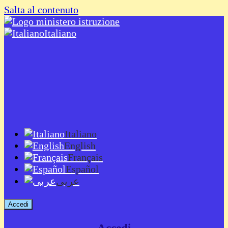
Salta al contenuto
Italiano
Italiano
English
Français
Español
عربى
Accedi