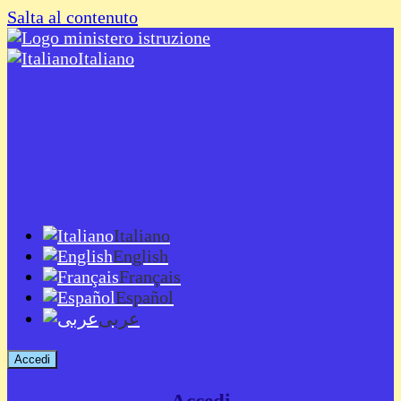
Salta al contenuto
Italiano
Italiano
English
Français
Español
عربى
Accedi