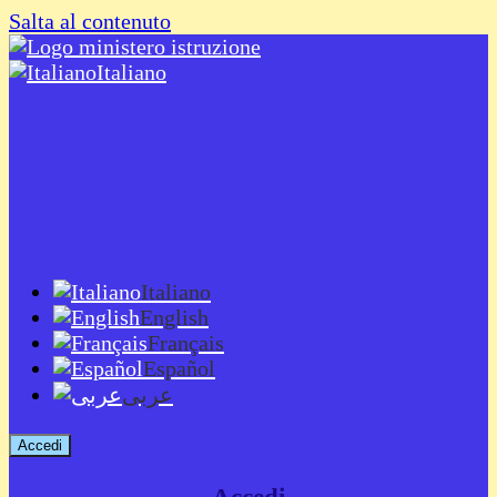
Salta al contenuto
Italiano
Italiano
English
Français
Español
عربى
Accedi