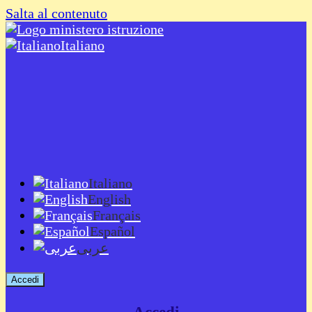
Salta al contenuto
Italiano
Italiano
English
Français
Español
عربى
Accedi