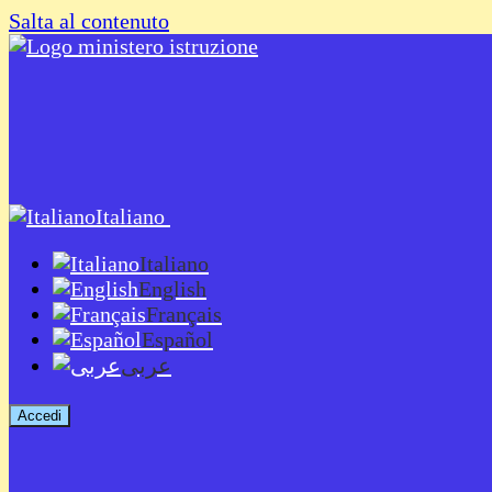
Salta al contenuto
Italiano
Italiano
English
Français
Español
عربى
Accedi