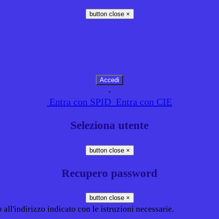
button close
×
-
Entra con SPID
Entra con CIE
Seleziona utente
button close
×
Recupero password
button close
×
all'indirizzo indicato con le istruzioni necessarie.