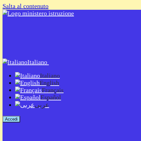
Salta al contenuto
Italiano
Italiano
English
Français
Español
عربى
Accedi