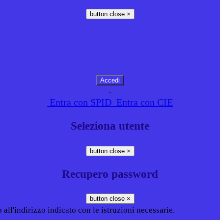
button close
×
-
Entra con SPID
Entra con CIE
Seleziona utente
button close
×
Recupero password
button close
×
all'indirizzo indicato con le istruzioni necessarie.