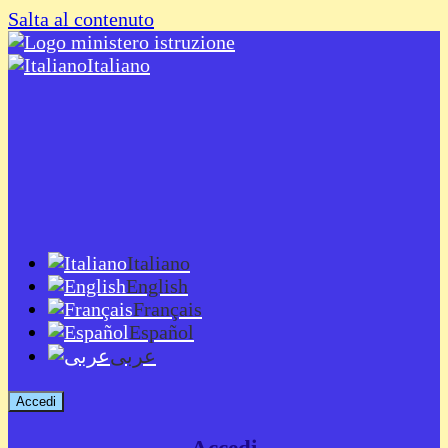
Salta al contenuto
Italiano
Italiano
English
Français
Español
عربى
Accedi