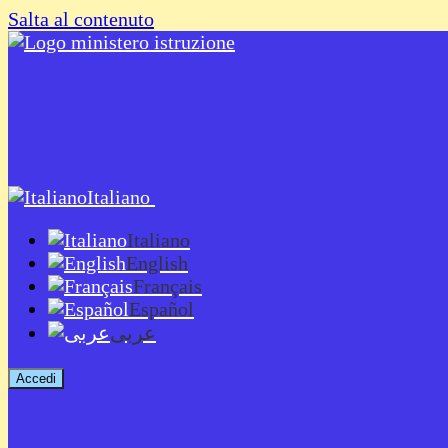
Salta al contenuto
Italiano
Italiano
English
Français
Español
عربى
Accedi