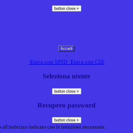
button close
×
-
Entra con SPID
Entra con CIE
Seleziona utente
button close
×
Recupero password
button close
×
all'indirizzo indicato con le istruzioni necessarie.