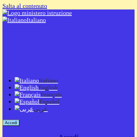
Salta al contenuto
Italiano
Italiano
English
Français
Español
عربى
Accedi