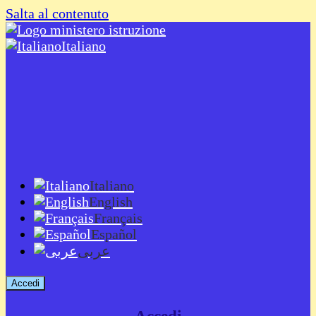
Salta al contenuto
Italiano
Italiano
English
Français
Español
عربى
Accedi