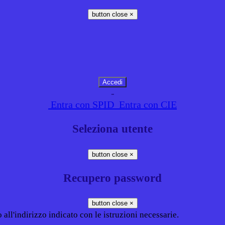
button close
×
-
Entra con SPID
Entra con CIE
Seleziona utente
button close
×
Recupero password
button close
×
all'indirizzo indicato con le istruzioni necessarie.