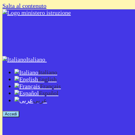
Salta al contenuto
Italiano
Italiano
English
Français
Español
عربى
Accedi