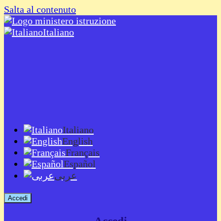
Salta al contenuto
Italiano
Italiano
English
Français
Español
عربى
Accedi