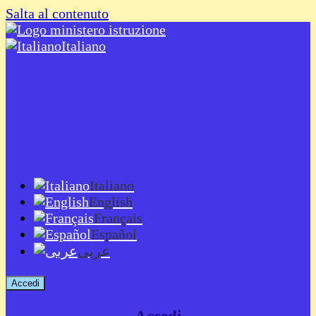
Salta al contenuto
Italiano
Italiano
English
Français
Español
عربى
Accedi