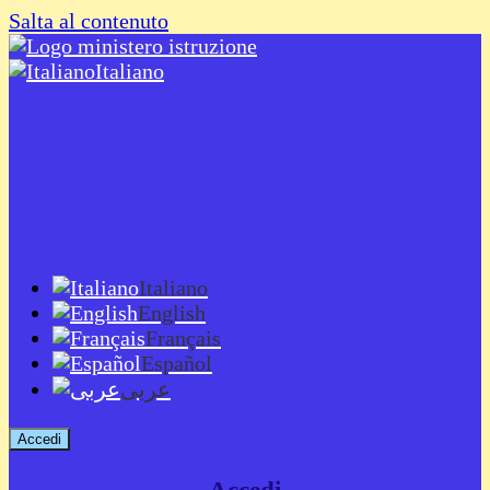
Salta al contenuto
Italiano
Italiano
English
Français
Español
عربى
Accedi