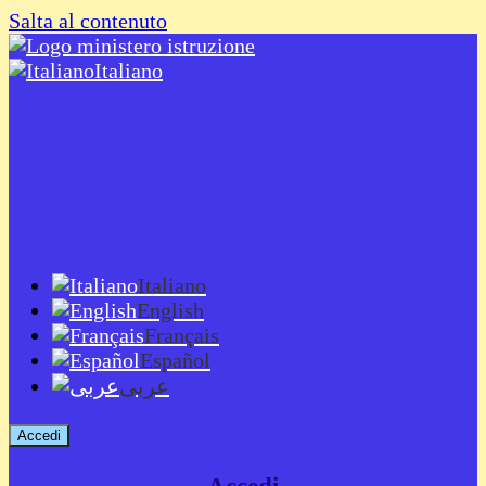
Salta al contenuto
Italiano
Italiano
English
Français
Español
عربى
Accedi