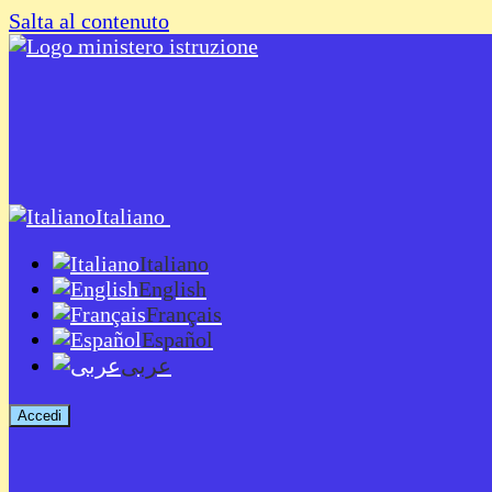
Salta al contenuto
Italiano
Italiano
English
Français
Español
عربى
Accedi