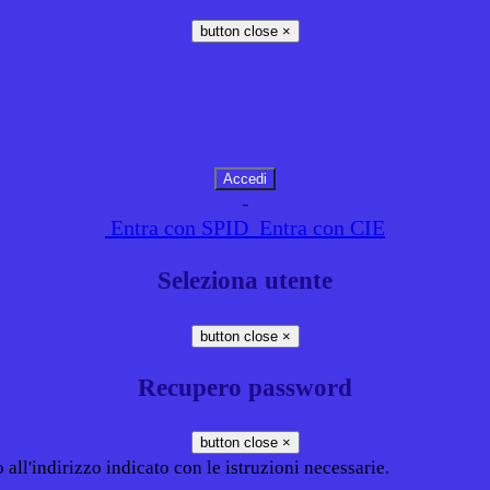
button close
×
-
Entra con SPID
Entra con CIE
Seleziona utente
button close
×
Recupero password
button close
×
all'indirizzo indicato con le istruzioni necessarie.