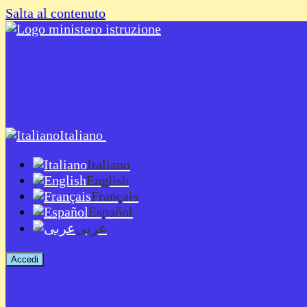
Salta al contenuto
Italiano
Italiano
English
Français
Español
عربى
Accedi