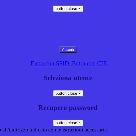
button close
×
-
Entra con SPID
Entra con CIE
Seleziona utente
button close
×
Recupero password
button close
×
all'indirizzo indicato con le istruzioni necessarie.