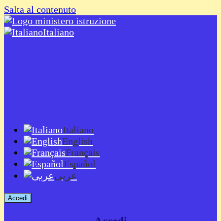
Salta al contenuto
Italiano
Italiano
English
Français
Español
عربى
Accedi