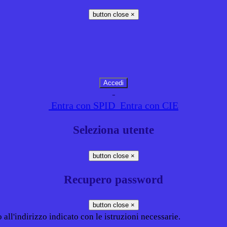
button close
×
-
Entra con SPID
Entra con CIE
Seleziona utente
button close
×
Recupero password
button close
×
all'indirizzo indicato con le istruzioni necessarie.