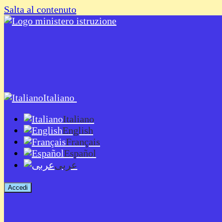
Salta al contenuto
Italiano
Italiano
English
Français
Español
عربى
Accedi