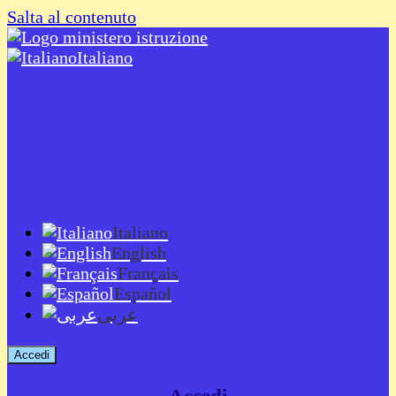
Salta al contenuto
Italiano
Italiano
English
Français
Español
عربى
Accedi