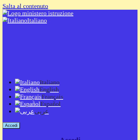
Salta al contenuto
Italiano
Italiano
English
Français
Español
عربى
Accedi