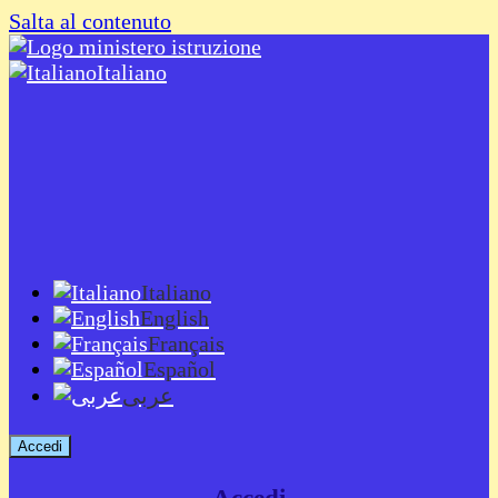
Salta al contenuto
Italiano
Italiano
English
Français
Español
عربى
Accedi