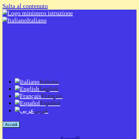
Salta al contenuto
Italiano
Italiano
English
Français
Español
عربى
Accedi