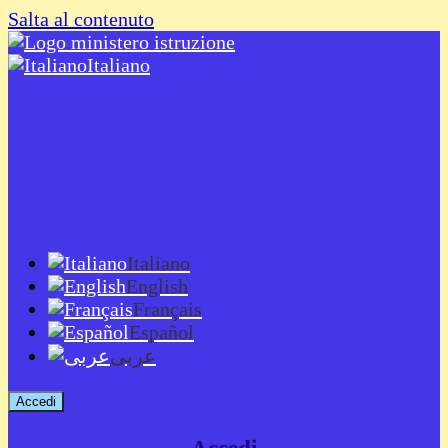
Salta al contenuto
Italiano
Italiano
English
Français
Español
عربى
Accedi