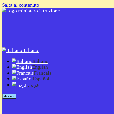
Salta al contenuto
Italiano
Italiano
English
Français
Español
عربى
Accedi