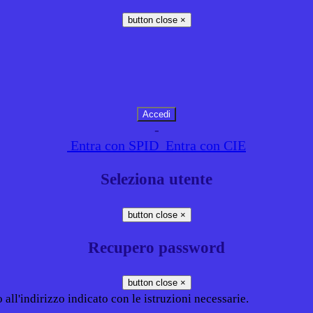
button close
×
-
Entra con SPID
Entra con CIE
Seleziona utente
button close
×
Recupero password
button close
×
all'indirizzo indicato con le istruzioni necessarie.