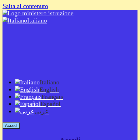
Salta al contenuto
Italiano
Italiano
English
Français
Español
عربى
Accedi