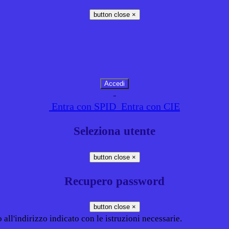
button close
×
-
Entra con SPID
Entra con CIE
Seleziona utente
button close
×
Recupero password
button close
×
all'indirizzo indicato con le istruzioni necessarie.