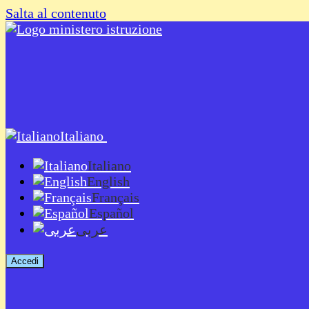
Salta al contenuto
Italiano
Italiano
English
Français
Español
عربى
Accedi