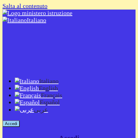
Salta al contenuto
Italiano
Italiano
English
Français
Español
عربى
Accedi