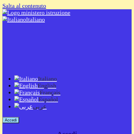
Salta al contenuto
Italiano
Italiano
English
Français
Español
عربى
Accedi