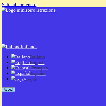
Salta al contenuto
Italiano
Italiano
English
Français
Español
عربى
Accedi