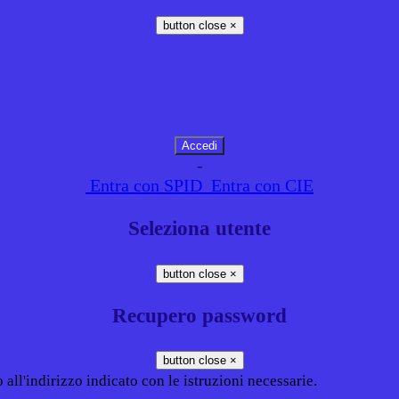
button close
×
-
Entra con SPID
Entra con CIE
Seleziona utente
button close
×
Recupero password
button close
×
all'indirizzo indicato con le istruzioni necessarie.