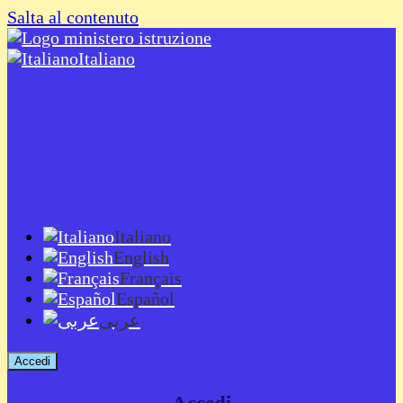
Salta al contenuto
Italiano
Italiano
English
Français
Español
عربى
Accedi