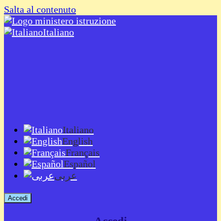
Salta al contenuto
Italiano
Italiano
English
Français
Español
عربى
Accedi