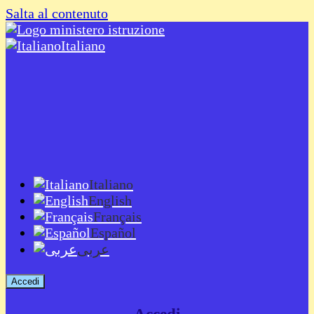
Salta al contenuto
Italiano
Italiano
English
Français
Español
عربى
Accedi