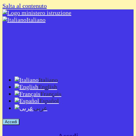
Salta al contenuto
Italiano
Italiano
English
Français
Español
عربى
Accedi