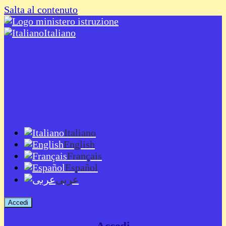
Salta al contenuto
Italiano
Italiano
English
Français
Español
عربى
Accedi