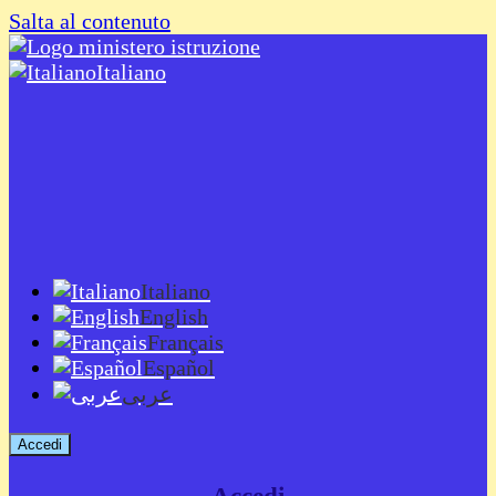
Salta al contenuto
Italiano
Italiano
English
Français
Español
عربى
Accedi