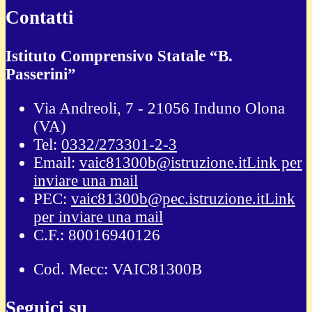
Contatti
Istituto Comprensivo Statale “B.
Passerini”
Via Andreoli, 7 - 21056 Induno Olona
(VA)
Tel:
0332/273301-2-3
Email:
vaic81300b@istruzione.it
Link per
inviare una mail
PEC:
vaic81300b@pec.istruzione.it
Link
per inviare una mail
C.F.: 80016940126
Cod. Mecc: VAIC81300B
Seguici su