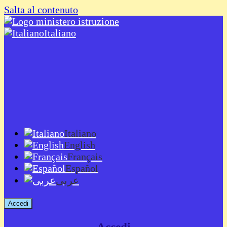
Salta al contenuto
Italiano
Italiano
English
Français
Español
عربى
Accedi