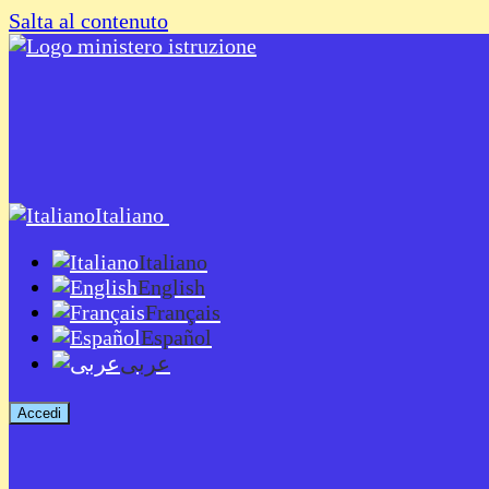
Salta al contenuto
Italiano
Italiano
English
Français
Español
عربى
Accedi