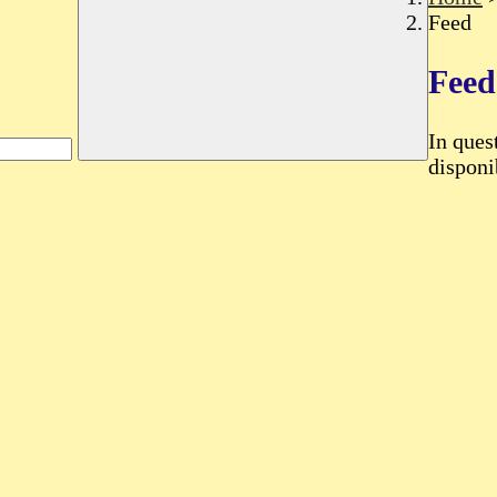
Feed
Fee
In ques
disponib