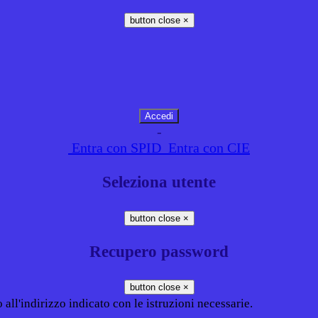
button close
×
-
Entra con SPID
Entra con CIE
Seleziona utente
button close
×
Recupero password
button close
×
all'indirizzo indicato con le istruzioni necessarie.