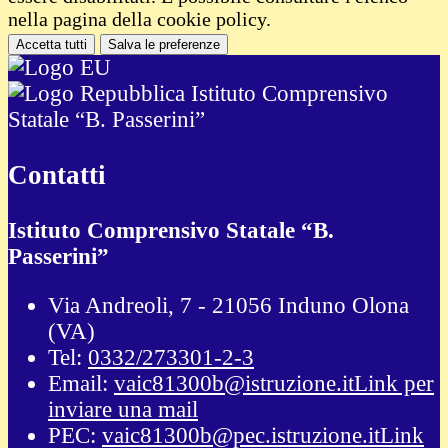
nella pagina della cookie policy.
Accetta tutti
Salva le preferenze
Istituto Comprensivo
Statale “B. Passerini”
Contatti
Istituto Comprensivo Statale “B.
Passerini”
Via Andreoli, 7 - 21056 Induno Olona
(VA)
Tel:
0332/273301-2-3
Email:
vaic81300b@istruzione.it
Link per
inviare una mail
PEC:
vaic81300b@pec.istruzione.it
Link