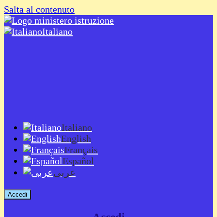
Salta al contenuto
Italiano
Italiano
English
Français
Español
عربى
Accedi