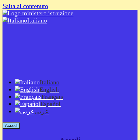
Salta al contenuto
Italiano
Italiano
English
Français
Español
عربى
Accedi