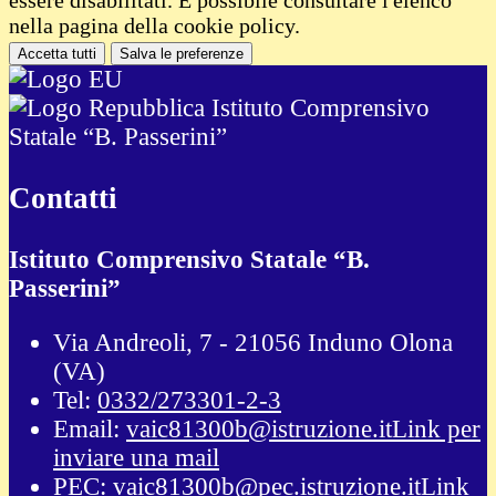
nella pagina della cookie policy.
Accetta tutti
Salva le preferenze
Istituto Comprensivo
Statale “B. Passerini”
Contatti
Istituto Comprensivo Statale “B.
Passerini”
Via Andreoli, 7 - 21056 Induno Olona
(VA)
Tel:
0332/273301-2-3
Email:
vaic81300b@istruzione.it
Link per
inviare una mail
PEC:
vaic81300b@pec.istruzione.it
Link