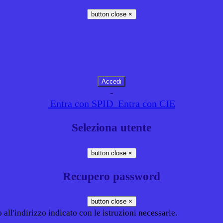
button close
×
-
Entra con SPID
Entra con CIE
Seleziona utente
button close
×
Recupero password
button close
×
all'indirizzo indicato con le istruzioni necessarie.