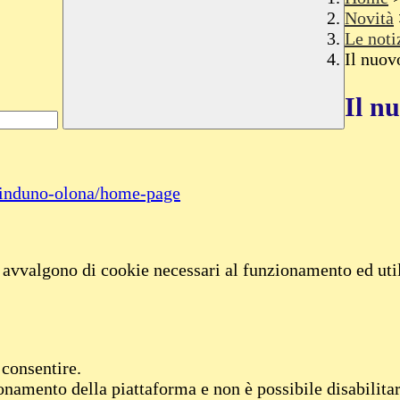
Novità
Le noti
Il nuov
Il n
ni-induno-olona/home-page
i avvalgono di cookie necessari al funzionamento ed utili
 consentire.
onamento della piattaforma e non è possibile disabilitar