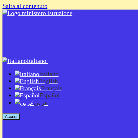
Salta al contenuto
Italiano
Italiano
English
Français
Español
عربى
Accedi