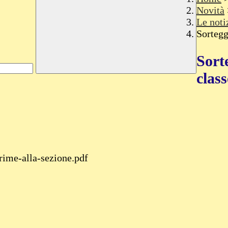
Novità
Le noti
Sortegg
Sort
class
rime-alla-sezione.pdf