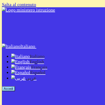
Salta al contenuto
Italiano
Italiano
English
Français
Español
عربى
Accedi