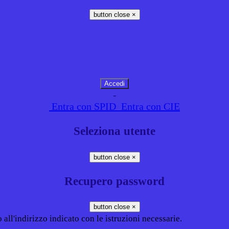
button close
×
-
Entra con SPID
Entra con CIE
Seleziona utente
button close
×
Recupero password
button close
×
all'indirizzo indicato con le istruzioni necessarie.